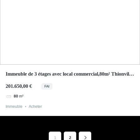
Immeuble de 3 étages avec local commercial,80m² Thionville
centre
201.650,00 €
FAI
m²
80
Immeuble
Acheter
1
2