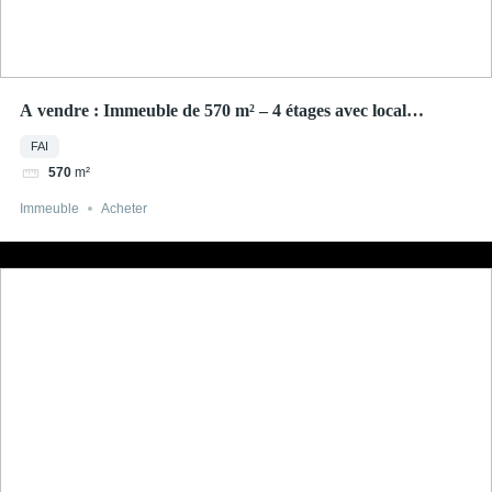
A vendre : Immeuble de 570 m² – 4 étages avec local
commercial – Thionville
FAI
m²
570
Immeuble
Acheter