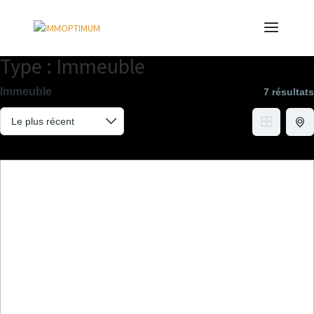
Type :
Immeuble
Immeuble
7 résultats