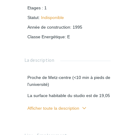
Etages
:
1
Statut
:
Indisponible
Année de construction
:
1995
Classe Energétique
:
E
La description
Proche de Metz-centre (<10 min à pieds de
l'université)
La surface habitable du studio est de 19,05
m2.
Afficher toute la description
L'immeuble se trouve dans un parc arboré,
fermé et sécurisé. L'appartement est très
lumineux, il dispose d'un très grand balcon
sans vis-à-vis.