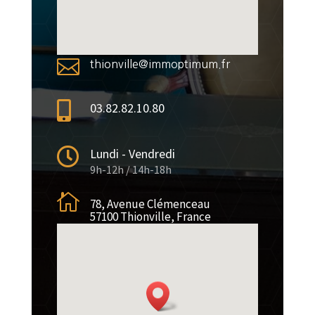

thionville@immoptimum.fr

03.82.82.10.80

Lundi - Vendredi
9h-12h / 14h-18h

78, Avenue Clémenceau
57100 Thionville, France