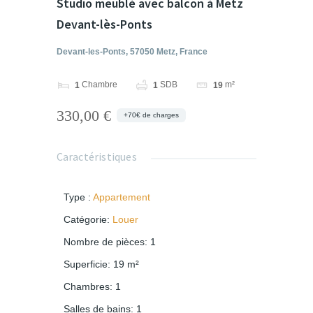
Studio meublé avec balcon à Metz
Devant-lès-Ponts
Devant-les-Ponts, 57050 Metz, France
Chambre
SDB
m²
1
1
19
330,00 €
+70€ de charges
Caractéristiques
Type
:
Appartement
Catégorie
:
Louer
Nombre de pièces
:
1
Superficie
:
19
m²
Chambres
:
1
Salles de bains
:
1