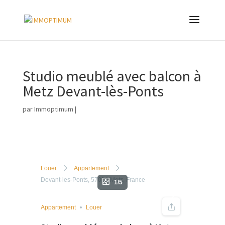
Studio meublé avec balcon à
Metz Devant-lès-Ponts
par
Immoptimum
|
Louer
Appartement
Devant-les-Ponts, 57050 Metz, France
1/5
Appartement
Louer