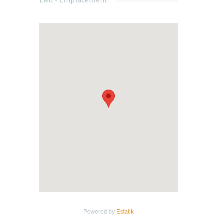
Le studio dispose de nombreuses
commodités, à savoir :
Une pièce séparée en un espace nuit et
un espace bureau,
De nombreux rangements dont un
dressing et des rangements autour du
lit,
Une salle de bain avec douche, vasque,
toilettes, sèche-serviettes,
Une cuisine équipée ouverte sur séjour,
Un four, option micro-ondes,
Un lave-linge séchant,
Tous les accessoires nécessaires à une
vie paisible.
Pour vous installer, il suffit
de poser vos valises !
Powered by
Estatik
Environnement centre-ville, proche de