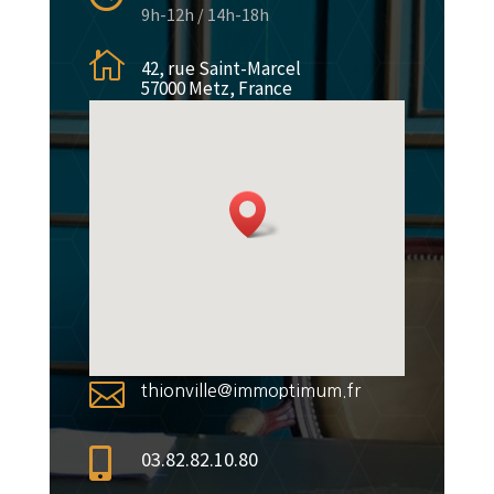
9h-12h / 14h-18h

42, rue Saint-Marcel
57000 Metz, France

thionville@immoptimum.fr

03.82.82.10.80