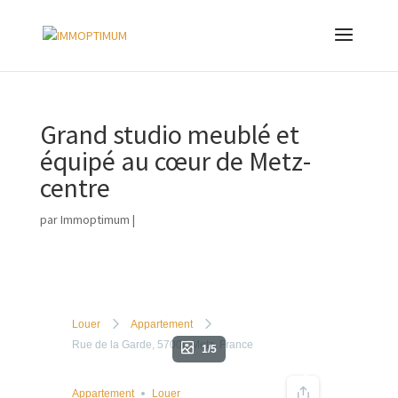
Grand studio meublé et
équipé au cœur de Metz-
centre
par
Immoptimum
|
Louer
Appartement
Rue de la Garde, 57000 Metz, France
1/5
Appartement
Louer