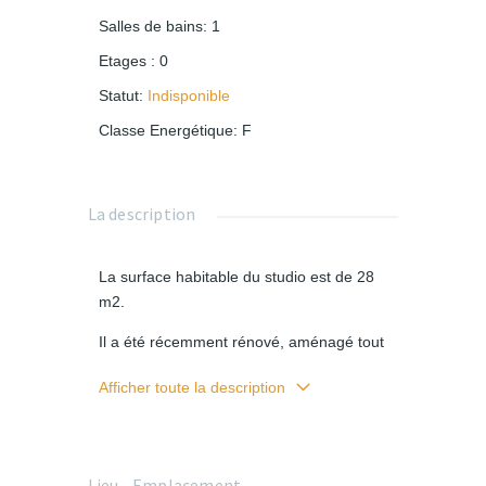
Salles de bains
:
1
Etages
:
0
Statut
:
Indisponible
Classe Energétique
:
F
La description
La surface habitable du studio est de 28
m2.
Il a été récemment rénové, aménagé tout
confort et décoré avec goût.
Afficher toute la description
Il se trouve à l'arrière de l'immeuble, au
rez-de-chaussée. C'est un logement
appréciable par son calme. Il vous fera
d’autant plus apprécier d'être chez vous.
Lieu - Emplacement