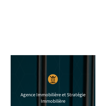
toutes commodités :
< 5 min à pieds de la boulangerie la plus
proche,
< 10 min à pieds de l’Université de
Metz, site Saulcy, et du Lycée prépa
Fabert,
< 10 min à pieds de la Cathédrale de
Metz,
< 10/15 min à pieds de la gare de Metz,
< 5 min de l’autoroute A31,
L’arrêt de bus/Mettis « Quai Vautrin » se
trouve au pied de l’immeuble (lignes L3
et P111)
Le studio sera disponible début octobre
2024.
Agence Immobilière et Stratégie
Loyer : 600,- EUR,
Immobilière
Forfait charges : 60,- EUR