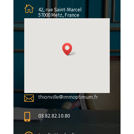

42, rue Saint-Marcel
57000 Metz, France

thionville@immoptimum.fr

03.82.82.10.80