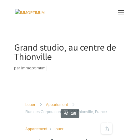
Grand studio, au centre de
Thionville
par
Immoptimum
|
Louer
Appartement
Rue des Corporations, 57100 Thionville, France
1/8
Appartement
Louer