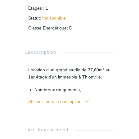
Etages
:
1
Statut
:
Indisponible
Classe Energétique
:
D
La description
Location d'un grand studio de 37,60m² au
1er étage d'un immeuble à Thionville.
Nombreux rangements,
Cuisine équipée ouverte sur la pièce
Afficher toute la description
principale,
Salle de bain avec baignoire, vasque et
toilettes,
Lieu - Emplacement
Balcon,
Stationnement extérieur.