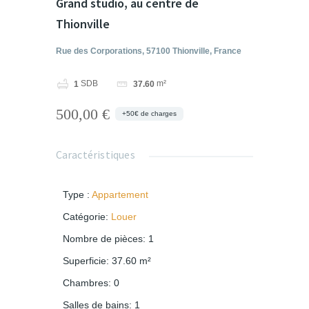
Grand studio, au centre de
Thionville
Rue des Corporations, 57100 Thionville, France
SDB
m²
1
37.60
500,00 €
+50€ de charges
Caractéristiques
Type
:
Appartement
Catégorie
:
Louer
Nombre de pièces
:
1
Superficie
:
37.60
m²
Chambres
:
0
Salles de bains
:
1