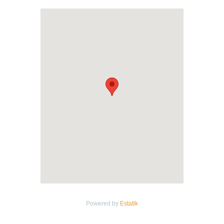
un dressing à l’entrée, un garage inclus
avec possibilité d’un deuxième à la
location.
Loyer : 1100,-EUR/mois HC
Charges : 120,-EUR.
Honoraires d’agence : 900,-EUR
Disponible début août 2025.
Powered by
Estatik