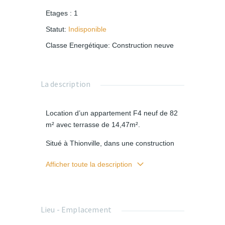
Etages
:
1
Statut
:
Indisponible
Classe Energétique
:
Construction neuve
La description
Location d’un appartement F4 neuf de 82
m² avec terrasse de 14,47m².
Situé à Thionville, dans une construction
neuve.
Afficher toute la description
Il se compose : d'une cuisine équipée
ouverte dans la pièce de vie avec grande
terrasse, 3 chambres, une salle de bain
avec grande douche et 2 vasques, WC
Lieu - Emplacement
séparés, une buanderie avec adoucisseur,