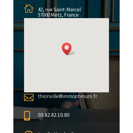

42, rue Saint-Marcel
57000 Metz, France

thionville@immoptimum.fr

03.82.82.10.80