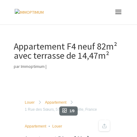
Appartement F4 neuf 82m²
avec terrasse de 14,47m²
par
Immoptimum
|
Louer
Appartement
1 Rue des Sœurs, 57100 Thionville, France
1/9
Appartement
Louer