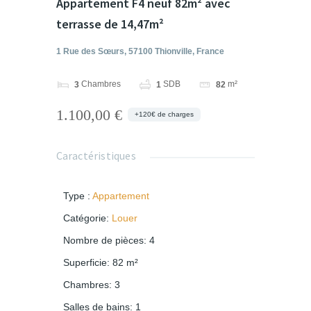
Appartement F4 neuf 82m² avec
terrasse de 14,47m²
1 Rue des Sœurs, 57100 Thionville, France
Chambres
SDB
m²
3
1
82
1.100,00 €
+120€ de charges
Caractéristiques
Type
:
Appartement
Catégorie
:
Louer
Nombre de pièces
:
4
Superficie
:
82
m²
Chambres
:
3
Salles de bains
:
1