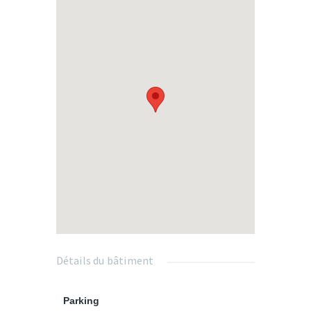
lycée à moins de 15 minutes à pied.
- Supermarché à moins de 15 minutes à
pied et Leclerc à 7 minutes en voiture.
-Piscine à 12 minutes à pied.
- Gare à 20 minutes en Bus.
- Proche de l'autoroute A31 axe Metz-
Luxembourg.
218.000,-EUR frais d'agence inclus.
TVA 5,5%
Frais de notaire offerts + 2% de remises
pour les 5 premiers réservataires. (offre
limitée dans le temps)
Détails du bâtiment
Livraison: 2ème trimestre 2028
Parking
Que vous soyez investisseur ou à la