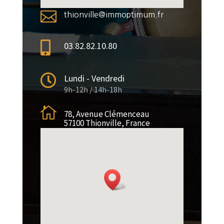

thionville@immoptimum.fr

03.82.82.10.80

Lundi - Vendredi
9h-12h / 14h-18h

78, Avenue Clémenceau
57100 Thionville, France