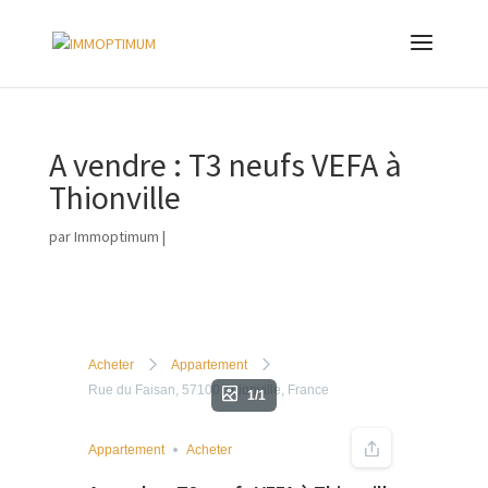
A vendre : T3 neufs VEFA à
Thionville
par
Immoptimum
|
Acheter
Appartement
Rue du Faisan, 57100 Thionville, France
1/1
Appartement
Acheter