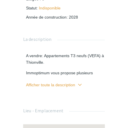
Statut
:
Indisponible
Année de construction
:
2028
La description
A vendre: Appartements T3 neufs (VEFA) à
Thionville.
Immoptimum vous propose plusieurs
appartements T3 neufs. Stationnement
Afficher toute la description
inclus dans le prix.
Localisation:
Lieu - Emplacement
- Hôpital Bel-Air à 3 minutes à pied.
- Ecole primaire à 5 minutes à pied, et