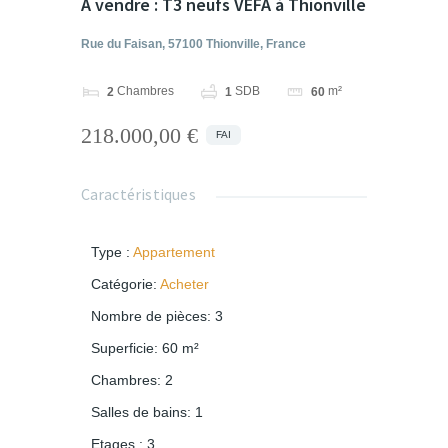
A vendre : T3 neufs VEFA à Thionville
Rue du Faisan, 57100 Thionville, France
Chambres
SDB
m²
2
1
60
218.000,00 €
FAI
Caractéristiques
Type
:
Appartement
Catégorie
:
Acheter
Nombre de pièces
:
3
Superficie
:
60
m²
Chambres
:
2
Salles de bains
:
1
Etages
:
3